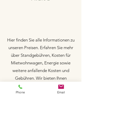
Hier finden Sie alle Informationen zu
unseren Preisen. Erfahren Sie mehr
über Standgebühren, Kosten für
Mietwohnwagen, Energie sowie
€
weitere anfallende Kosten und
Gebühren. Wir bieten Ihnen
transparente Informationen, damit Sie
Phone
Email
bestens informiert sind. Bei Fragen
stehen wir Ihnen gerne zur Verfügung.
MEHR ERFAHERN