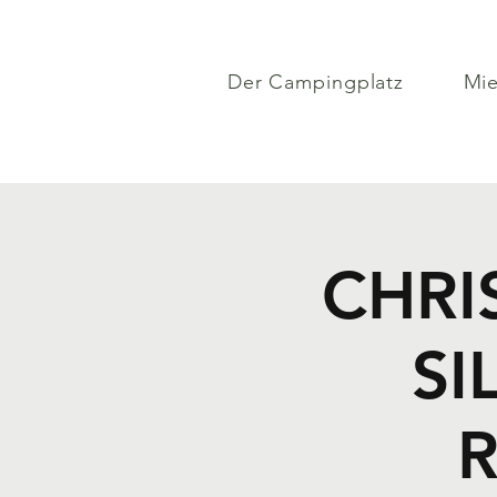
Der Campingplatz
Mi
CHRI
SI
R