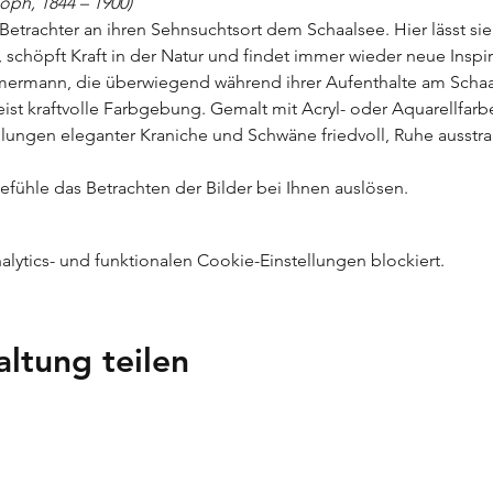
oph, 1844 – 1900)
 Betrachter an ihren Sehnsuchtsort dem Schaalsee. Hier lässt si
h, schöpft Kraft in der Natur und findet immer wieder neue Inspir
mmermann, die überwiegend während ihrer Aufenthalte am Schaa
st kraftvolle Farbgebung. Gemalt mit Acryl- oder Aquarellfarbe
lungen eleganter Kraniche und Schwäne friedvoll, Ruhe ausstrah
efühle das Betrachten der Bilder bei Ihnen auslösen.
ytics- und funktionalen Cookie-Einstellungen blockiert.
altung teilen