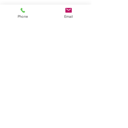
KONTAKTIEREN SIE UNS
Phone
Email
Campingplatz Groß Zecher
Platzwart: Hans-Hermann Scheel
Bokop 20
23883 Groß Zecher
+49 (0) 4545 789 787
+49 (0) 172 415 0744
info@camping-schaalsee.de
www.camping-schaalsee.de